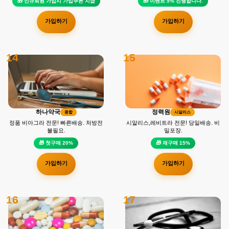
🎁 신규회원 가입시 가입쿠폰 지급
🎁 이벤트 5% 진행합니다.
가입하기
가입하기
14
15
하나약국
정력원
종합
시알리스
정품 비아그라 전문! 빠른배송. 처방전
시알리스,레비트라 전문! 당일배송. 비
불필요.
밀포장.
🎁 첫구매 20%
🎁 재구매 15%
가입하기
가입하기
16
17