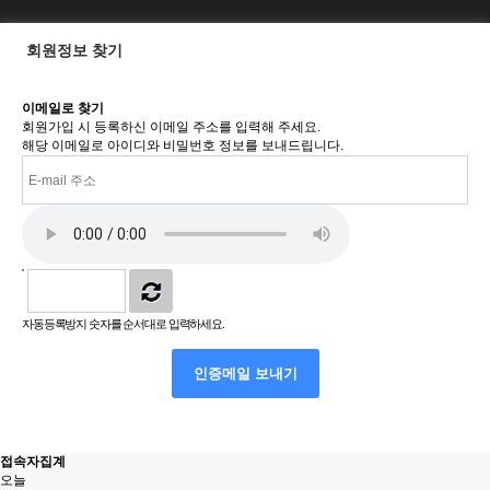
회원정보 찾기
이메일로 찾기
회원가입 시 등록하신 이메일 주소를 입력해 주세요.
해당 이메일로 아이디와 비밀번호 정보를 보내드립니다.
자동등록방지 숫자를 순서대로 입력하세요.
인증메일 보내기
접속자집계
오늘