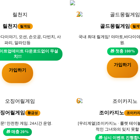
2
릴천지
골드몽릴게임
릴게임
릴게
다이야기, 오션, 손오공, 다빈치, 사
국내 최대 릴게임! 야마토,바다이
파리, 알라딘등
원.
 사이트업데이트 다운로드없이 무설
🎁 첫충 100%
치!!!
가입하기
가입하기
6
징어릴게임
조이카지노
황금성
조이카
문! 안전한 게임. 24시간 운영.
[우리계열]조이카지노 · 룰렛 테이
적인 그녀와의 잊지 못할 
🎁 매충 20%
🎁 상시 이벤트 진행합