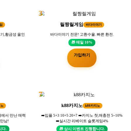
3
릴짱릴게임
임
바다이야기
야기,황금성 올인
바다이야기 전문! 고환수율. 빠른 환전.
🎁 매일 10%
가입하기
7
k88카지노
지노
k88카지노
블에서 만난 매력
➡️입플 5+3 10+5 20+7 ➡️카지노 첫,매충전 5~10%
만남!
➡️실시간 리베이트 슬롯게임4%
니다.
🎁 상시 이벤트 진행합니다.