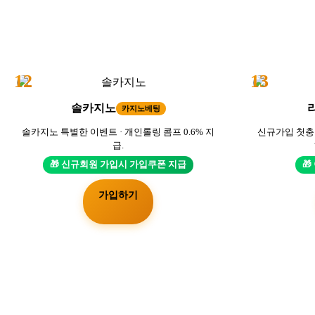
12
13
솔카지노
카지노베팅
솔카지노 특별한 이벤트 · 개인롤링 콤프 0.6% 지
신규가입 첫충 
급.
🎁 신규회원 가입시 가입쿠폰 지급

가입하기