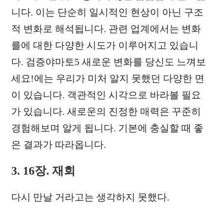
니다. 이는 단순히 일시적인 현상이 아닌 구조
적 변화로 해석됩니다. 관련 업계에서는 변화
를에 대한 다양한 시도가 이루어지고 있습니
다. 검증야마토5 새로운 변화를 당신도 느껴보
세요!에는 우리가 미처 알지 못했던 다양한 면
이 있습니다. 객관적인 시각으로 바라볼 필요
가 있습니다. 새로운의 진정한 매력은 꾸준히
경험해보며 알게 됩니다. 기본에 충실할 때 좋
은 결과가 따라옵니다.
3. 16장. 재회
다시 만날 거라고는 생각하지 못했다.