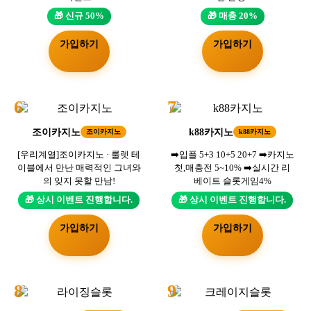
🎁 신규 50%
🎁 매충 20%
가입하기
가입하기
6
7
조이카지노
k88카지노
조이카지노
k88카지노
[우리계열]조이카지노 · 룰렛 테
➡️입플 5+3 10+5 20+7 ➡️카지노
이블에서 만난 매력적인 그녀와
첫,매충전 5~10% ➡️실시간 리
의 잊지 못할 만남!
베이트 슬롯게임4%
🎁 상시 이벤트 진행합니다.
🎁 상시 이벤트 진행합니다.
가입하기
가입하기
8
9