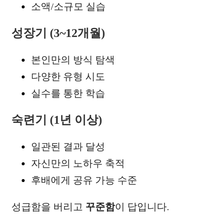
소액/소규모 실습
성장기 (3~12개월)
본인만의 방식 탐색
다양한 유형 시도
실수를 통한 학습
숙련기 (1년 이상)
일관된 결과 달성
자신만의 노하우 축적
후배에게 공유 가능 수준
성급함을 버리고
꾸준함
이 답입니다.