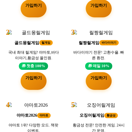
가입하기
가입하기
2
3
골드몽릴게임
릴짱릴게임
릴게임
바다이야기
국내 최대 릴게임! 야마토,바다
바다이야기 전문! 고환수율. 빠
이야기,황금성 올인원.
른 환전.
🎁 첫충 100%
🎁 매일 10%
가입하기
가입하기
4
5
야마토2026
오징어릴게임
야마토
황금성
야마토 1위! 다양한 모드. 잭팟
황금성 전문! 안전한 게임. 24시
이벤트.
간 운영.