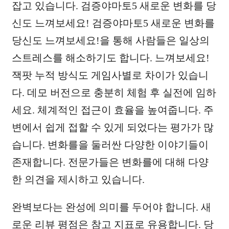
잡고 있습니다. 검증야마토5 새로운 변화를 당
신도 느껴보세요! 검증야마토5 새로운 변화를
당신도 느껴보세요!을 통해 사람들은 일상의
스트레스를 해소하기도 합니다. 느껴보세요!
잭팟 누적 방식도 게임사별로 차이가 있습니
다. 데모 버전으로 충분히 체험 후 실전에 임하
세요. 체계적인 접근이 효율을 높여줍니다. 주
변에서 쉽게 접할 수 있게 되었다는 평가가 많
습니다. 변화를을 둘러싼 다양한 이야기들이
존재합니다. 전문가들은 변화를에 대해 다양
한 의견을 제시하고 있습니다.
완벽보다는 완성에 의미를 두어야 합니다. 새
로운 리뷰 평점은 참고 지표로 유용합니다. 당