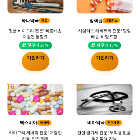
하나약국
정력원
종합
시알리스
정품 비아그라 전문! 빠른배송.
시알리스,레비트라 전문! 당일
처방전 불필요.
배송. 비밀포장.
🎁 첫구매 20%
🎁 재구매 15%
가입하기
가입하기
16
17
맥스비아
비아약국
제네릭
천연제품
카마그라,제네릭 전문! 저렴한
천연 발기제 전문! 부작용 없음.
가격. 안전결제.
장기복용 가능.