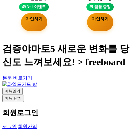
🎁 3+1 이벤트
🎁 샘플 증정
가입하기
가입하기
검증야마토5 새로운 변화를 당
신도 느껴보세요! > freeboard
본문 바로가기
메뉴열기
메뉴 닫기
회원로그인
로그인
회원가입