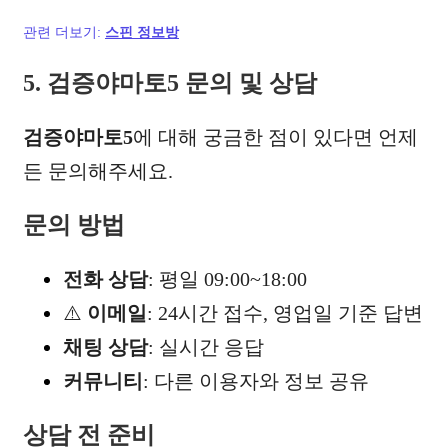
관련 더보기:
스핀 정보방
5. 검증야마토5 문의 및 상담
검증야마토5
에 대해 궁금한 점이 있다면 언제
든 문의해주세요.
문의 방법
전화 상담
: 평일 09:00~18:00
⚠️
이메일
: 24시간 접수, 영업일 기준 답변
채팅 상담
: 실시간 응답
커뮤니티
: 다른 이용자와 정보 공유
상담 전 준비