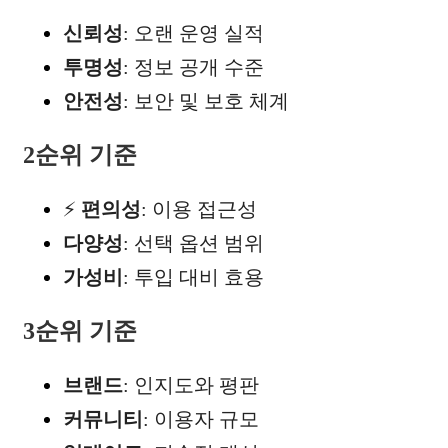
신뢰성
: 오랜 운영 실적
투명성
: 정보 공개 수준
안전성
: 보안 및 보호 체계
2순위 기준
⚡
편의성
: 이용 접근성
다양성
: 선택 옵션 범위
가성비
: 투입 대비 효용
3순위 기준
브랜드
: 인지도와 평판
커뮤니티
: 이용자 규모