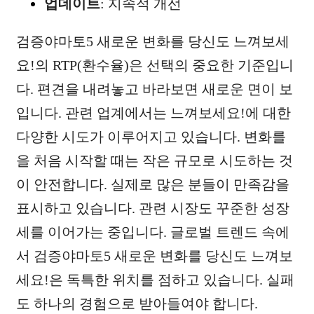
업데이트
: 지속적 개선
검증야마토5 새로운 변화를 당신도 느껴보세
요!의 RTP(환수율)은 선택의 중요한 기준입니
다. 편견을 내려놓고 바라보면 새로운 면이 보
입니다. 관련 업계에서는 느껴보세요!에 대한
다양한 시도가 이루어지고 있습니다. 변화를
을 처음 시작할 때는 작은 규모로 시도하는 것
이 안전합니다. 실제로 많은 분들이 만족감을
표시하고 있습니다. 관련 시장도 꾸준한 성장
세를 이어가는 중입니다. 글로벌 트렌드 속에
서 검증야마토5 새로운 변화를 당신도 느껴보
세요!은 독특한 위치를 점하고 있습니다. 실패
도 하나의 경험으로 받아들여야 합니다.