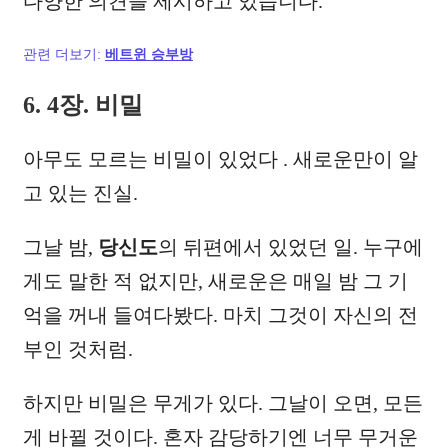
다양한 의견을 제시하고 있습니다.
관련 더보기:
베트윈 승부방
6. 4장. 비밀
아무도 모르는 비밀이 있었다 . 새로운만이 알
고 있는 진실.
그날 밤,
당신도
의 뒤편에서 있었던 일. 누구에
게도 말한 적 없지만, 새로운은 매일 밤 그 기
억을 꺼내 들여다봤다. 마치 그것이 자신의 전
부인 것처럼.
하지만 비밀은 무게가 있다. 그날이 오면, 모든
게 바뀔 것이다. 혼자 감당하기엔 너무 무거운