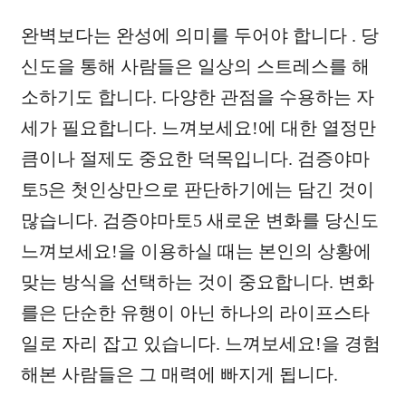
완벽보다는 완성에 의미를 두어야 합니다 . 당
신도을 통해 사람들은 일상의 스트레스를 해
소하기도 합니다. 다양한 관점을 수용하는 자
세가 필요합니다. 느껴보세요!에 대한 열정만
큼이나 절제도 중요한 덕목입니다. 검증야마
토5은 첫인상만으로 판단하기에는 담긴 것이
많습니다. 검증야마토5 새로운 변화를 당신도
느껴보세요!을 이용하실 때는 본인의 상황에
맞는 방식을 선택하는 것이 중요합니다. 변화
를은 단순한 유행이 아닌 하나의 라이프스타
일로 자리 잡고 있습니다. 느껴보세요!을 경험
해본 사람들은 그 매력에 빠지게 됩니다.