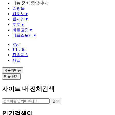
메뉴 준비 중입니다.
쇼핑몰
카지노 ▾
릴게임 ▾
토토 ▾
비트코인 ▾
러브스토리 ▾
FAQ
1:1문의
접속자
3
새글
사용자메뉴
메뉴 닫기
사이트 내 전체검색
검색
인기검색어