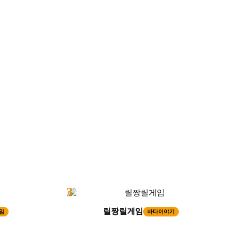
3
릴짱릴게임
임
바다이야기