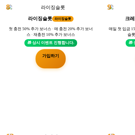
8
9
라이징슬롯
크레
라이징슬롯
첫 충전 50% 추가 보너스 · 매 충전 20% 추가 보너
매일 첫 입금 15
스 · 재충전 10% 추가 보너스
슬롯
🎁 상시 이벤트 진행합니다.
🎁
가입하기