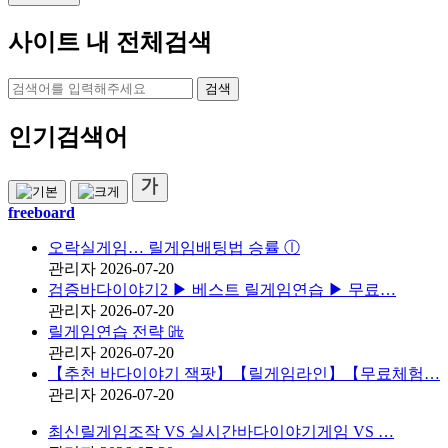
사이트 내 전체검색
검색
인기검색어
freeboard
오락실게임… 릴게임배팅법 승률 ⓛ
관리자
2026-07-20
검증바다이야기2 ▶ 베스트 릴게임연습 ▶ 무료…
관리자
2026-07-20
릴게임연습 전략 ㎓
관리자
2026-07-20
【추천 바다이야기 잭팟】【릴게임라인】【무료체험…
관리자
2026-07-20
최신릴게임조작 VS 실시간바다이야기게임 VS …