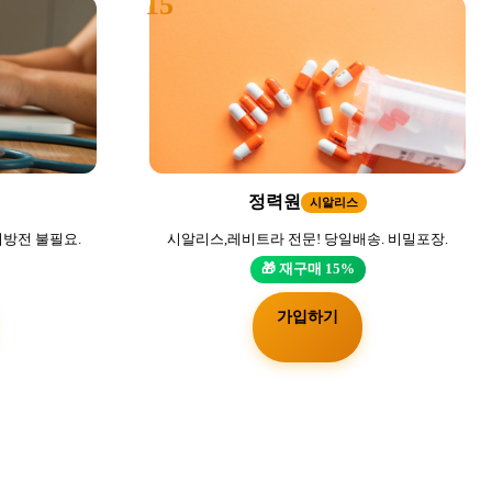
15
정력원
시알리스
처방전 불필요.
시알리스,레비트라 전문! 당일배송. 비밀포장.
🎁 재구매 15%
가입하기