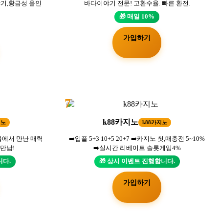
야기,황금성 올인
바다이야기 전문! 고환수율. 빠른 환전.
🎁 매일 10%
가입하기
7
k88카지노
지노
k88카지노
블에서 만난 매력
➡️입플 5+3 10+5 20+7 ➡️카지노 첫,매충전 5~10%
만남!
➡️실시간 리베이트 슬롯게임4%
니다.
🎁 상시 이벤트 진행합니다.
가입하기