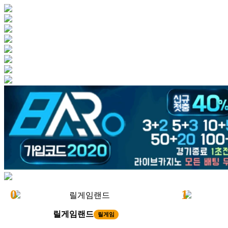
0
1
릴게임랜드
릴게임