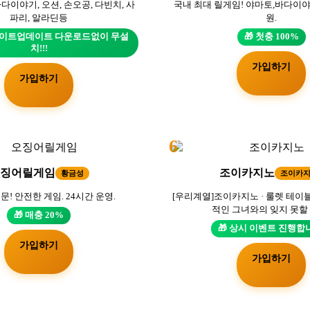
다이야기, 오션, 손오공, 다빈치, 사
국내 최대 릴게임! 야마토,바다이
파리, 알라딘등
원.
 사이트업데이트 다운로드없이 무설
🎁 첫충 100%
치!!!
가입하기
가입하기
6
징어릴게임
조이카지노
황금성
조이카
문! 안전한 게임. 24시간 운영.
[우리계열]조이카지노 · 룰렛 테이
적인 그녀와의 잊지 못할 
🎁 매충 20%
🎁 상시 이벤트 진행합
가입하기
가입하기