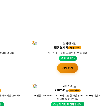
3
릴짱릴게임
바다이야기
황금성 올인원.
바다이야기 전문! 고환수율. 빠른 환전.
🎁 매일 10%
가입하기
7
k88카지노
k88카지노
난 매력적인 그녀와의
➡️입플 5+3 10+5 20+7 ➡️카지노 첫,매충전 5~10% ➡️실시간 리
베이트 슬롯게임4%
.
🎁 상시 이벤트 진행합니다.