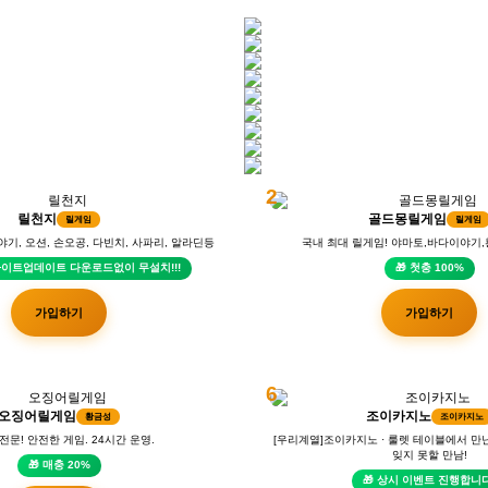
2
릴천지
골드몽릴게임
릴게임
릴게임
기, 오션, 손오공, 다빈치, 사파리, 알라딘등
국내 최대 릴게임! 야마토,바다이야기,
 사이트업데이트 다운로드없이 무설치!!!
🎁 첫충 100%
가입하기
가입하기
6
오징어릴게임
조이카지노
황금성
조이카지노
전문! 안전한 게임. 24시간 운영.
[우리계열]조이카지노 · 룰렛 테이블에서 만
잊지 못할 만남!
🎁 매충 20%
🎁 상시 이벤트 진행합니다