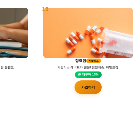
15
정력원
시알리스
방전 불필요.
시알리스,레비트라 전문! 당일배송. 비밀포장.
🎁 재구매 15%
가입하기