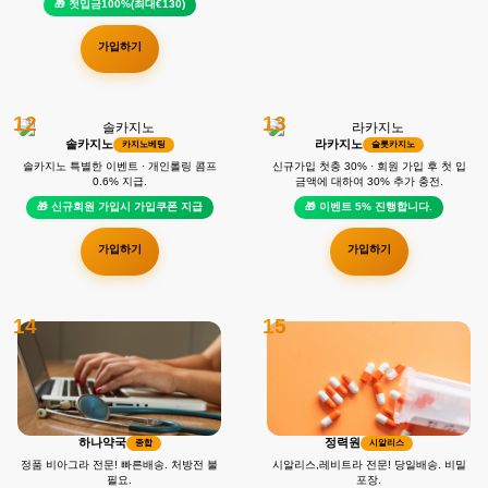
🎁 첫입금100%(최대€130)
가입하기
12
13
솔카지노
라카지노
카지노베팅
슬롯카지노
솔카지노 특별한 이벤트 · 개인롤링 콤프
신규가입 첫충 30% · 회원 가입 후 첫 입
0.6% 지급.
금액에 대하여 30% 추가 충전.
🎁 신규회원 가입시 가입쿠폰 지급
🎁 이벤트 5% 진행합니다.
가입하기
가입하기
14
15
하나약국
정력원
종합
시알리스
정품 비아그라 전문! 빠른배송. 처방전 불
시알리스,레비트라 전문! 당일배송. 비밀
필요.
포장.