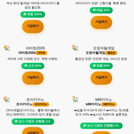
국내 최대 릴게임! 야마토,바다이야기,황
바다이야기 전문! 고환수율. 빠른 환전.
금성 올인원.
🎁 매일 10%
🎁 첫충 100%
가입하기
가입하기
4
5
야마토2026
오징어릴게임
야마토
황금성
야마토 1위! 다양한 모드. 잭팟 이벤트.
황금성 전문! 안전한 게임. 24시간 운영.
🎁 신규 50%
🎁 매충 20%
가입하기
가입하기
6
7
조이카지노
k88카지노
조이카지노
k88카지노
[우리계열]조이카지노 · 룰렛 테이블에서
➡️입플 5+3 10+5 20+7 ➡️카지노 첫,매충
만난 매력적인 그녀와의 잊지 못할 만남!
전 5~10% ➡️실시간 리베이트 슬롯게임
4%
🎁 상시 이벤트 진행합니다.
🎁 상시 이벤트 진행합니다.
가입하기