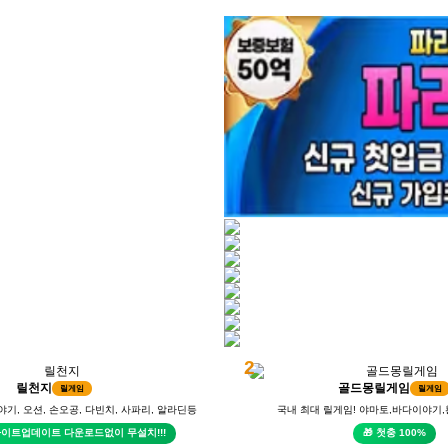
2
릴천지
골드몽릴게임
릴게임
릴게임
기, 오션, 손오공, 다빈치, 사파리, 알라딘등
국내 최대 릴게임! 야마토,바다이야기,
 사이트업데이트 다운로드없이 무설치!!!
🎁 첫충 100%