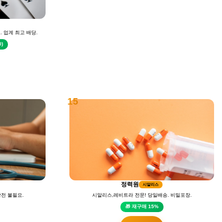
 업계 최고 배당.
)
15
정력원
시알리스
방전 불필요.
시알리스,레비트라 전문! 당일배송. 비밀포장.
🎁 재구매 15%