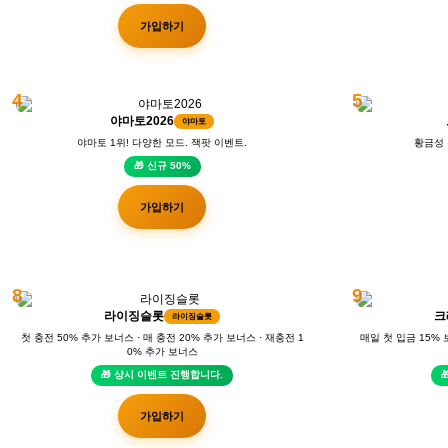
가입하기
4
5
야마토2026
야마토
야마토 1위! 다양한 모드. 잭팟 이벤트.
황금성 
🎁 신규 50%
가입하기
8
9
라이징슬롯
크
라이징슬롯
첫 충전 50% 추가 보너스 · 매 충전 20% 추가 보너스 · 재충전 1
매일 첫 입금 15% 
0% 추가 보너스
🎁 상시 이벤트 진행합니다.
가입하기