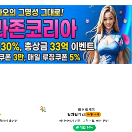
3
릴짱릴게임
바다이야기
황금성 올인원.
바다이야기 전문! 고환수율. 빠른 환전.
🎁 매일 10%