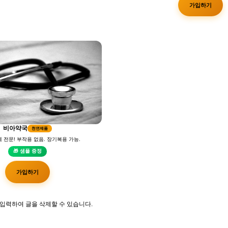
가입하기
비아약국
천연제품
 전문! 부작용 없음. 장기복용 가능.
🎁 샘플 증정
가입하기
입력하여 글을 삭제할 수 있습니다.