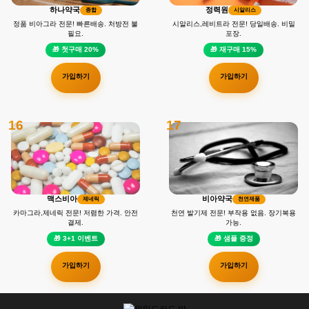
하나약국
정력원
종합
시알리스
정품 비아그라 전문! 빠른배송. 처방전 불
시알리스,레비트라 전문! 당일배송. 비밀
필요.
포장.
🎁 첫구매 20%
🎁 재구매 15%
가입하기
가입하기
16
17
맥스비아
비아약국
제네릭
천연제품
카마그라,제네릭 전문! 저렴한 가격. 안전
천연 발기제 전문! 부작용 없음. 장기복용
결제.
가능.
🎁 3+1 이벤트
🎁 샘플 증정
가입하기
가입하기