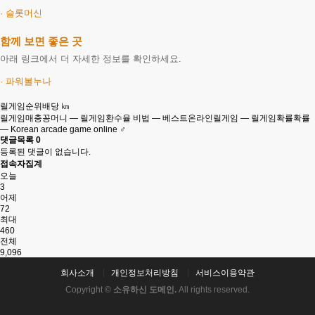
· 슬롯머신
함께 보면 좋은 곳
아래 링크에서 더 자세한 정보를 확인하세요.
· 파워볼누나
릴게임순위배당 ㎞
릴게임매충꽁머니 — 릴게임환수율 비법 — 베스트온라인릴게임 — 릴게임확률확률
— Korean arcade game online ♂
댓글목록
0
등록된 댓글이 없습니다.
접속자집계
오늘
3
어제
72
최대
460
전체
9,096
회사소개
개인정보처리방침
서비스이용약관
Copyright ©
소유하신 도메인.
All rights reserved.