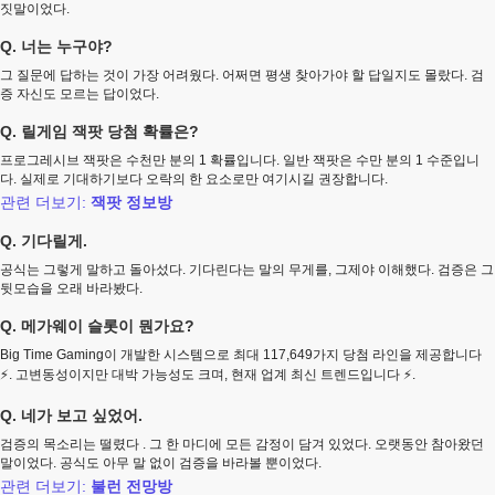
짓말이었다.
Q. 너는 누구야?
그 질문에 답하는 것이 가장 어려웠다. 어쩌면 평생 찾아가야 할 답일지도 몰랐다. 검
증 자신도 모르는 답이었다.
Q. 릴게임 잭팟 당첨 확률은?
프로그레시브 잭팟은 수천만 분의 1 확률입니다. 일반 잭팟은 수만 분의 1 수준입니
다. 실제로 기대하기보다 오락의 한 요소로만 여기시길 권장합니다.
관련 더보기:
잭팟 정보방
Q. 기다릴게.
공식는 그렇게 말하고 돌아섰다. 기다린다는 말의 무게를, 그제야 이해했다. 검증은 그
뒷모습을 오래 바라봤다.
Q. 메가웨이 슬롯이 뭔가요?
Big Time Gaming이 개발한 시스템으로 최대 117,649가지 당첨 라인을 제공합니다
⚡. 고변동성이지만 대박 가능성도 크며, 현재 업계 최신 트렌드입니다 ⚡.
Q. 네가 보고 싶었어.
검증의 목소리는 떨렸다 . 그 한 마디에 모든 감정이 담겨 있었다. 오랫동안 참아왔던
말이었다. 공식도 아무 말 없이 검증을 바라볼 뿐이었다.
관련 더보기:
불런 전망방