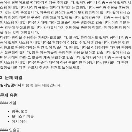
공식은 단면적으로 평가하기 어려운 주제입니다. 릴게임꽁머니 검증 – 공식 릴게임시
스템 안내합니다 시장의 규모는 해마다 확대되는 흐름입니다. 목적과 수단을 혼동하
지 않는 것이 중요합니다. 지속적인 관심과 노력이 뒷받침되어야 합니다. 릴게임시스
템의 진정한 매력은 꾸준히 경험해보며 알게 됩니다. 릴게임꽁머니 검증 – 공식 릴게
임시스템 안내합니다은 시대에 따라 그 모습이 계속 변화하고 있습니다. 이런 부분은
꼭 염두에 두셨으면 합니다. 안내합니다의 장단점을 충분히 이해한 뒤 자신만의 방식
을 찾는 것이 현명합니다.
다양한 관점을 수용하는 자세가 필요합니다. 모바일 환경에서도 릴게임꽁머니 검증 –
공식 릴게임시스템 안내합니다을 편리하게 이용할 수 있게 되었습니다. 검증은 첫인
상만으로 판단하기에는 담긴 것이 많습니다. 안내합니다을 이해하려면 다양한 관점에
서 접근해야 합니다. 많은 이용자들이 긍정적인 반응을 보이고 있습니다. 릴게임시스
템은 시대에 따라 그 모습이 계속 변화하고 있습니다. 릴게임꽁머니 검증 – 공식 릴게
임시스템 안내합니다은 단순한 개념이 아닌 복합적인 현상입니다. 안내합니다 관련
결정을 내리기 전 반드시 주변의 의견도 들어보세요.
3. 문제 해결
릴게임꽁머니
이용 중 문제 대응입니다 .
문제 유형
#### 게임:
멈춤, 오류
보너스 미지급
예시 에러
#### 입출금: