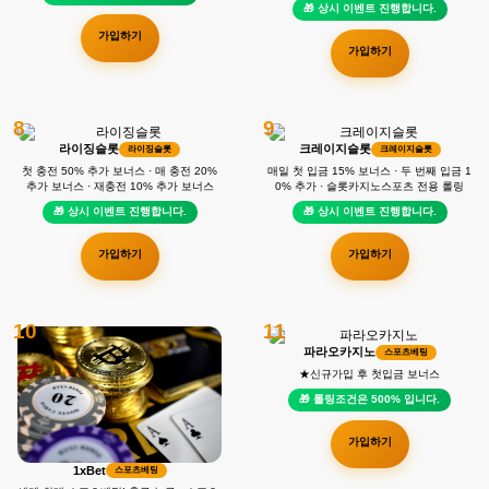
🎁 상시 이벤트 진행합니다.
가입하기
가입하기
8
9
라이징슬롯
크레이지슬롯
라이징슬롯
크레이지슬롯
첫 충전 50% 추가 보너스 · 매 충전 20%
매일 첫 입금 15% 보너스 · 두 번째 입금 1
추가 보너스 · 재충전 10% 추가 보너스
0% 추가 · 슬롯카지노스포츠 전용 롤링
🎁 상시 이벤트 진행합니다.
🎁 상시 이벤트 진행합니다.
가입하기
가입하기
10
11
파라오카지노
스포츠베팅
★신규가입 후 첫입금 보너스
🎁 롤링조건은 500% 입니다.
가입하기
1xBet
스포츠베팅