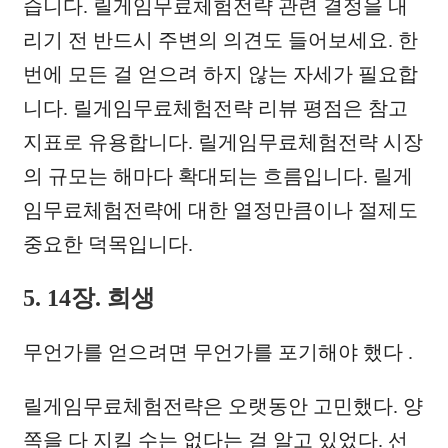
습니다. 릴게임무료체험전략 관련 결정을 내
리기 전 반드시 주변의 의견도 들어보세요. 한
번에 모든 걸 얻으려 하지 않는 자세가 필요합
니다. 릴게임무료체험전략 리뷰 평점은 참고
지표로 유용합니다. 릴게임무료체험전략 시장
의 규모는 해마다 확대되는 흐름입니다. 릴게
임무료체험전략에 대한 열정만큼이나 절제도
중요한 덕목입니다.
5. 14장. 희생
무언가를 얻으려면 무언가를 포기해야 했다 .
릴게임무료체험전략은 오랫동안 고민했다. 양
쪽을 다 지킬 수는 없다는 걸 알고 있었다. 선