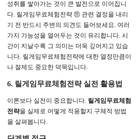
성취를 쌓아가는 것이 큰 발전으로 이어집니
다. 릴게임무료체험전략 ⑪ 관련 결정을 내리
기 전 반드시 주변의 의견도 들어보세요. 여러
가지 가능성을 열어두는 것이 유리합니다. 시
간이 지날수록 그 의미는 더욱 깊어지고 있습
니다. 릴게임무료체험전략에 대한 열정만큼이
나 절제도 중요한 덕목입니다.
6. 릴게임무료체험전략 실전 활용법
이론보다 실전이 중요합니다.
릴게임무료체험
전략
을 실제로 어떻게 적용할지 구체적 방법
을 살펴봅니다.
단계별 접근