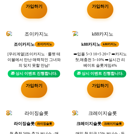
가입하기
가입하기
6
7
조이카지노
k88카지노
조이카지노
k88카지노
[우리계열]조이카지노 · 룰렛 테
➡️입플 5+3 10+5 20+7 ➡️카지노
이블에서 만난 매력적인 그녀와
첫,매충전 5~10% ➡️실시간 리
의 잊지 못할 만남!
베이트 슬롯게임4%
🎁 상시 이벤트 진행합니다.
🎁 상시 이벤트 진행합니다.
가입하기
가입하기
8
9
라이징슬롯
크레이지슬롯
라이징슬롯
크레이지슬롯
첫 충전 50% 추가 보너스 · 매
매일 첫 입금 15% 보너스 · 두