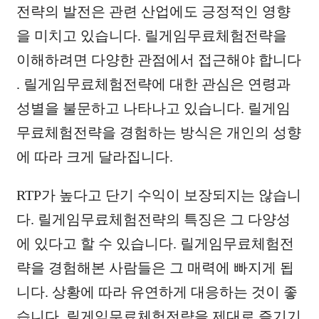
전략의 발전은 관련 산업에도 긍정적인 영향
을 미치고 있습니다. 릴게임무료체험전략을
이해하려면 다양한 관점에서 접근해야 합니다
. 릴게임무료체험전략에 대한 관심은 연령과
성별을 불문하고 나타나고 있습니다. 릴게임
무료체험전략을 경험하는 방식은 개인의 성향
에 따라 크게 달라집니다.
RTP가 높다고 단기 수익이 보장되지는 않습니
다. 릴게임무료체험전략의 특징은 그 다양성
에 있다고 할 수 있습니다. 릴게임무료체험전
략을 경험해본 사람들은 그 매력에 빠지게 됩
니다. 상황에 따라 유연하게 대응하는 것이 좋
습니다. 릴게임무료체험전략을 제대로 즐기기