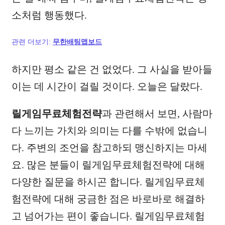
소처럼 행동했다.
관련 더보기:
무한배팅맵보드
하지만 평소 같은 건 없었다. 그 사실을 받아들
이는 데 시간이 걸릴 것이다. 오늘은 달랐다.
릴게임무료체험전략
과 관련해서 보면, 사람마
다 느끼는 가치와 의미는 다를 수밖에 없습니
다. 주변의 조언을 참고하되 맹신하지는 마세
요. 많은 분들이 릴게임무료체험전략에 대해
다양한 질문을 하시곤 합니다. 릴게임무료체
험전략에 대해 궁금한 점은 바로바로 해결하
고 넘어가는 편이 좋습니다. 릴게임무료체험