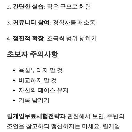
2.
간단한 실습
: 작은 규모로 체험
3.
커뮤니티 참여
: 경험자들과 소통
4.
점진적 확장
: 조금씩 범위 넓히기
초보자 주의사항
욕심부리지 말 것
비교하지 말 것
자신의 페이스 유지
기록 남기기
릴게임무료체험전략
과 관련해서 보면, 주변의
조언을 참고하되 맹신하지는 마세요. 릴게임