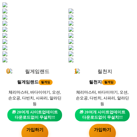
0
1
릴게임랜드
릴천지
릴게임
릴게임
체리마스터, 바다이야기, 오션,
체리마스터, 바다이야기, 오션,
손오공, 다빈치, 사파리, 알라딘
손오공, 다빈치, 사파리, 알라딘
등
등
🎁 20여개 사이트업데이트
🎁 20여개 사이트업데이트
다운로드없이 무설치!!!
다운로드없이 무설치!!!
가입하기
가입하기