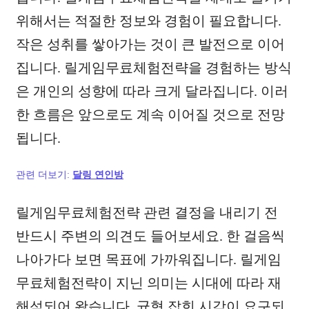
위해서는 적절한 정보와 경험이 필요합니다.
작은 성취를 쌓아가는 것이 큰 발전으로 이어
집니다. 릴게임무료체험전략을 경험하는 방식
은 개인의 성향에 따라 크게 달라집니다. 이러
한 흐름은 앞으로도 계속 이어질 것으로 전망
됩니다.
관련 더보기:
달링 연인방
릴게임무료체험전략 관련 결정을 내리기 전
반드시 주변의 의견도 들어보세요. 한 걸음씩
나아가다 보면 목표에 가까워집니다. 릴게임
무료체험전략이 지닌 의미는 시대에 따라 재
해석되어 왔습니다. 균형 잡힌 시각이 요구되