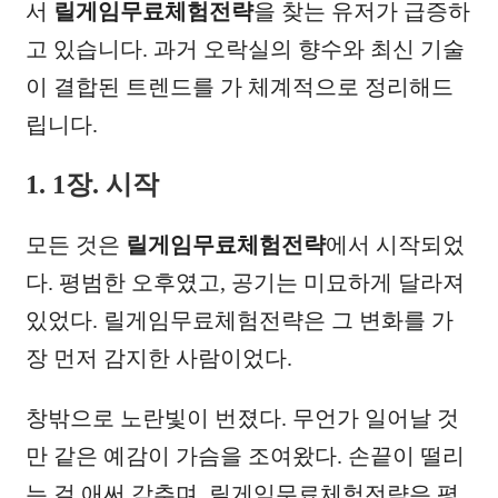
서
릴게임무료체험전략
을 찾는 유저가 급증하
고 있습니다. 과거 오락실의 향수와 최신 기술
이 결합된 트렌드를 가 체계적으로 정리해드
립니다.
1. 1장. 시작
모든 것은
릴게임무료체험전략
에서 시작되었
다. 평범한 오후였고, 공기는 미묘하게 달라져
있었다. 릴게임무료체험전략은 그 변화를 가
장 먼저 감지한 사람이었다.
창밖으로 노란빛이 번졌다. 무언가 일어날 것
만 같은 예감이 가슴을 조여왔다. 손끝이 떨리
는 걸 애써 감추며, 릴게임무료체험전략은 평