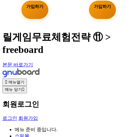
가입하기
가입하기
릴게임무료체험전략 ⑪ >
freeboard
본문 바로가기
메뉴열기
메뉴 닫기
회원로그인
로그인
회원가입
메뉴 준비 중입니다.
쇼핑몰