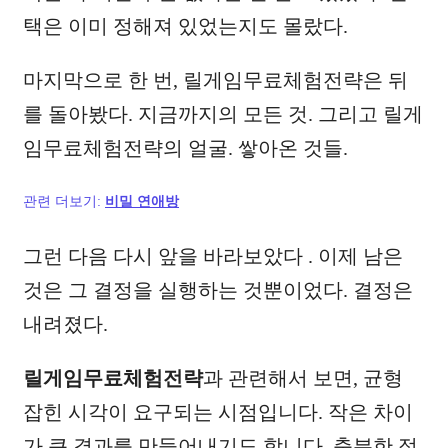
택은 이미 정해져 있었는지도 몰랐다.
마지막으로 한 번, 릴게임무료체험전략은 뒤
를 돌아봤다. 지금까지의 모든 것. 그리고 릴게
임무료체험전략의 얼굴. 쌓아온 것들.
관련 더보기:
비밀 연애방
그런 다음 다시 앞을 바라보았다 . 이제 남은
것은 그 결정을 실행하는 것뿐이었다. 결정은
내려졌다.
릴게임무료체험전략
과 관련해서 보면, 균형
잡힌 시각이 요구되는 시점입니다. 작은 차이
가 큰 결과를 만들어내기도 합니다. 충분한 정