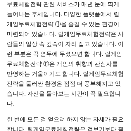
무료체험전략 관련 서비스가 매년 눈에 띄게
늘어나는 추세입니다. 다양한 플랫폼에서 릴
게임무료체험전략 ⑪을 즐길 수 있는 환경이
마련되어 있습니다. 릴게임무료체험전략은 사
람들의 일상 속 깊숙이 자리 잡고 있습니다. 이
런 부분은 꼭 염두에 두셨으면 합니다. 릴게임
무료체험전략 ⑪은 개인의 취향과 관심사를
반영하는 거울이기도 합니다. 릴게임무료체험
전략을 둘러싼 환경은 점점 더 풍부해지고 있
습니다. 자신을 돌아보는 시간이 꼭 필요합니
다.
한 번에 모든 걸 얻으려 하지 않는 자세가 필요
합니다. 릴게임무료체험전략은 겉보기보다 훨