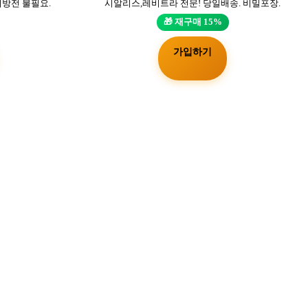
처방전 불필요.
시알리스,레비트라 전문! 당일배송. 비밀포장.
🎁 재구매 15%
가입하기