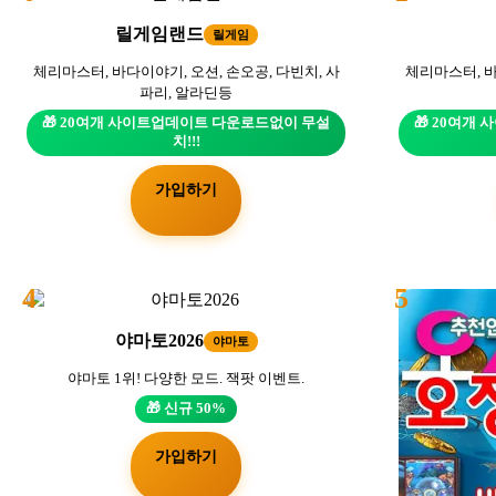
릴게임랜드
릴게임
체리마스터, 바다이야기, 오션, 손오공, 다빈치, 사
체리마스터, 바
파리, 알라딘등
🎁 20여개 사이트업데이트 다운로드없이 무설
🎁 20여개
치!!!
가입하기
4
5
야마토2026
야마토
야마토 1위! 다양한 모드. 잭팟 이벤트.
🎁 신규 50%
가입하기