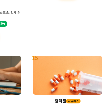
스포츠. 업계 최
30)
15
정력원
시알리스