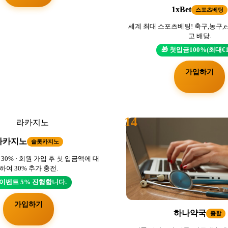
1xBet
스포츠베팅
세계 최대 스포츠베팅! 축구,농구,e
고 배당.
🎁 첫입금100%(최대€1
가입하기
14
라카지노
슬롯카지노
30% · 회원 가입 후 첫 입금액에 대
하여 30% 추가 충전.
 이벤트 5% 진행합니다.
가입하기
하나약국
종합